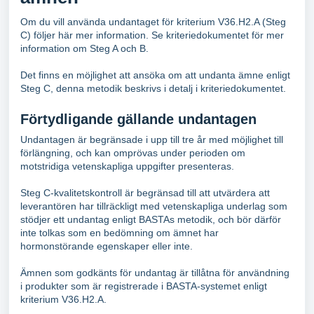
Om du vill använda undantaget för kriterium V36.H2.A (Steg
C) följer här mer information. Se kriteriedokumentet för mer
information om Steg A och B.
Det finns en möjlighet att ansöka om att undanta ämne enligt
Steg C, denna metodik beskrivs i detalj i kriteriedokumentet.
Förtydligande gällande undantagen
Undantagen är begränsade i upp till tre år med möjlighet till
förlängning, och kan omprövas under perioden om
motstridiga vetenskapliga uppgifter presenteras.
Steg C-kvalitetskontroll är begränsad till att utvärdera att
leverantören har tillräckligt med vetenskapliga underlag som
stödjer ett undantag enligt BASTAs metodik, och bör därför
inte tolkas som en bedömning om ämnet har
hormonstörande egenskaper eller inte.
Ämnen som godkänts för undantag är tillåtna för användning
i produkter som är registrerade i BASTA-systemet enligt
kriterium V36.H2.A.