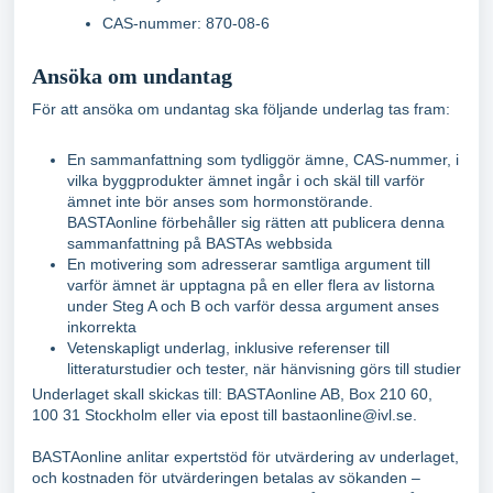
CAS-nummer: 870-08-6
Ansöka om undantag
För att ansöka om undantag ska följande underlag tas fram:
En sammanfattning som tydliggör ämne, CAS-nummer, i
vilka byggprodukter ämnet ingår i och skäl till varför
ämnet inte bör anses som hormonstörande.
BASTAonline förbehåller sig rätten att publicera denna
sammanfattning på BASTAs webbsida
En motivering som adresserar samtliga argument till
varför ämnet är upptagna på en eller flera av listorna
under Steg A och B och varför dessa argument anses
inkorrekta
Vetenskapligt underlag, inklusive referenser till
litteraturstudier och tester, när hänvisning görs till studier
Underlaget skall skickas till: BASTAonline AB, Box 210 60,
100 31 Stockholm eller via epost till bastaonline@ivl.se.
BASTAonline anlitar expertstöd för utvärdering av underlaget,
och kostnaden för utvärderingen betalas av sökanden –