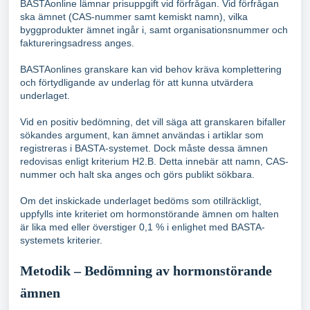
BASTAonline lämnar prisuppgift vid förfrågan. Vid förfrågan
ska ämnet (CAS-nummer samt kemiskt namn), vilka
byggprodukter ämnet ingår i, samt organisationsnummer och
faktureringsadress anges.
BASTAonlines granskare kan vid behov kräva komplettering
och förtydligande av underlag för att kunna utvärdera
underlaget.
Vid en positiv bedömning, det vill säga att granskaren bifaller
sökandes argument, kan ämnet användas i artiklar som
registreras i BASTA-systemet. Dock måste dessa ämnen
redovisas enligt kriterium H2.B. Detta innebär att namn, CAS-
nummer och halt ska anges och görs publikt sökbara.
Om det inskickade underlaget bedöms som otillräckligt,
uppfylls inte kriteriet om hormonstörande ämnen om halten
är lika med eller överstiger 0,1 % i enlighet med BASTA-
systemets kriterier.
Metodik – Bedömning av hormonstörande
ämnen